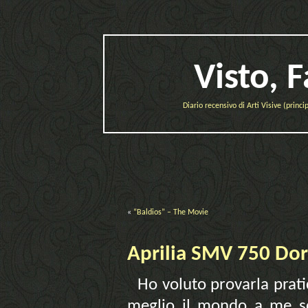
Visto, 
Diario recensivo di Arti Visive (prin
«
“Baldios” – The Movie
Aprilia SMV 750 Do
Ho voluto provarla prati
meglio il mondo a me sc