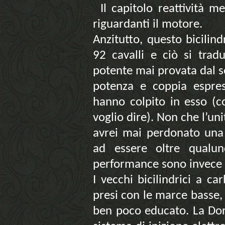
Il capitolo reattività m
riguardanti il motore.
Anzitutto, questo bicili
92 cavalli e ciò si trad
potente mai provata dal so
potenza e coppia espre
hanno colpito in esso (c
voglio dire). Non che l’unit
avrei mai perdonato una
ad essere oltre qualun
performance sono invece r
I vecchi bicilindrici a ca
presi con le marce basse
ben poco educato. La Dor