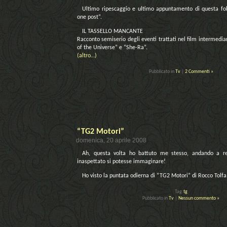
Ultimo ripescaggio e ultimo appuntamento di questa fol
one post”.
IL TASSELLO MANCANTE
Racconto semiserio degli eventi trattati nel film intermedia
of the Universe” e “She-Ra”.
(altro…)
Pubblicato in
Tv
|
2 Commenti »
“TG2 Motori”
domenica, 20 aprile 2008
Ah, questa volta ho battuto me stesso, andando a re
inaspettato si potesse immaginare!
Ho visto la puntata odierna di “TG2 Motori” di Rocco Tolf
Tag:
tg
Pubblicato in
Tv
|
Nessun commento »