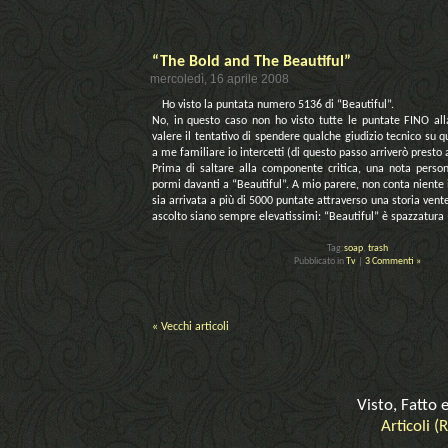
“The Bold and The Beautiful”
mercoledì, 16 aprile 2008
Ho visto la puntata numero 5136 di “Beautiful”.
No, in questo caso non ho visto tutte le puntate FINO al
valere il tentativo di spendere qualche giudizio tecnico su 
a me familiare io intercetti (di questo passo arriverò presto a
Prima di saltare alla componente critica, una nota pers
pormi davanti a “Beautiful”. A mio parere, non conta niente 
sia arrivata a più di 5000 puntate attraverso una storia vente
ascolto siano sempre elevatissimi: “Beautiful” è spazzatura
Tag:
soap
,
trash
Pubblicato in
Tv
|
3 Commenti »
« Vecchi articoli
Visto, Fatto 
Articoli (