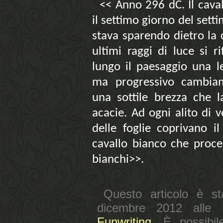
<< Anno 296 dC. Il cava
il settimo giorno del sett
stava sparendo dietro la
ultimi raggi di luce si 
lungo il paesaggio una le
ma progressivo cambia
una sottile brezza che l
acacie. Ad ogni alito di v
delle foglie coprivano i
cavallo bianco che proced
bianchi>>.
Questo articolo è st
dicembre 2012 alle 
Funwriting
. È possibil